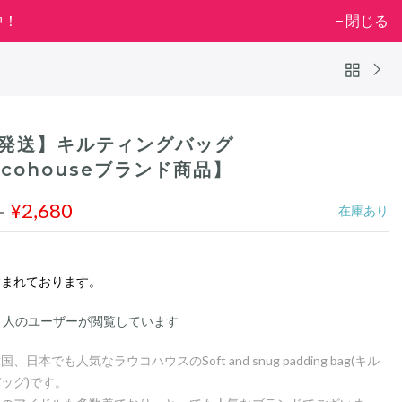
中！
閉じる
発送】キルティングバッグ
ucohouseブランド商品】
9
¥2,680
在庫あり
含まれております。
人のユーザーが閲覧しています
、日本でも人気なラウコハウスのSoft and snug padding bag(キル
ッグ)です。