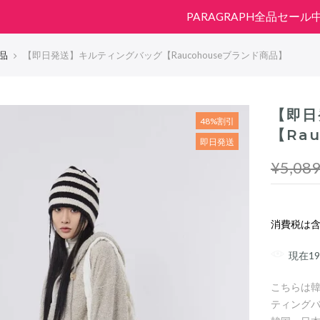
PARAGRAPH全品セール
品
【即日発送】キルティングバッグ【Raucohouseブランド商品】
【即日
48%割引
【Ra
即日発送
¥5,08
消費税は
現在
19
こちらは韓国
ティングバ