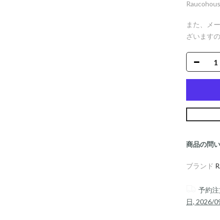
Raucoh
また、メ
ざいます
商品の問
ブランド
R
予約注
日, 2026/0