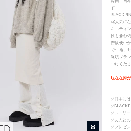
韓国、日
す！
BLACK
躍人気に
キルティ
性も兼ね
普段使いか
で生地、
近頃ブラ
つけくだ
現在在庫
✅
日本には
✅
BLAC
✅ストリ
✅友人と
✅プレゼ