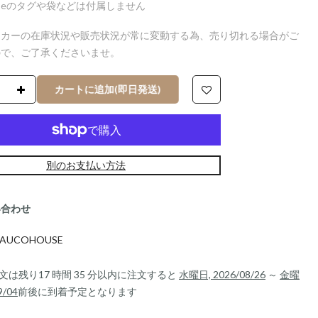
ouseのタグや袋などは付属しません
ーカーの在庫状況や販売状況が常に変動する為、売り切れる場合がご
ので、ご了承くださいませ。
カートに追加(即日発送)
別のお支払い方法
い合わせ
AUCOHOUSE
文は残り
17 時間 35 分
以内に注文すると
水曜日, 2026/08/26
～
金曜
9/04
前後に到着予定となります