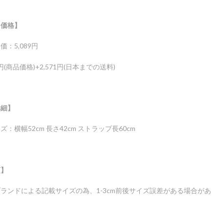
ド価格】
：5,089円
8円(商品価格)+2,571円(日本までの送料)
詳細】
：横幅52cm 長さ42cm ストラップ長60cm
項】
ランドによる記載サイズの為、1-3cm前後サイズ誤差がある場合があ