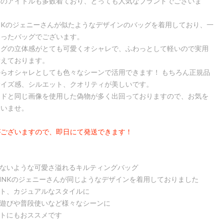
本のアイドルも多数着ており、とっても人気なブランドでございま
PINKのジェニーさんが似たようなデザインのバッグを着用しており、一
なったバッグでございます。
ングの立体感がとても可愛くオシャレで、ふわっとして軽いので実用
備えております。
らオシャレとしても色々なシーンで活用できます！ もちろん正規品
サイズ感、シルエット、クオリティが美しいです。
ンドと同じ画像を使用した偽物が多く出回っておりますので、お気を
さいませ。
がございますので、即日にて発送できます！
ないような可愛さ溢れるキルティングバッグ
KPINKのジェニーさんが同じようなデザインを着用しておりました
ート、カジュアルなスタイルに
の遊びや普段使いなど様々なシーンに
ントにもおススメです