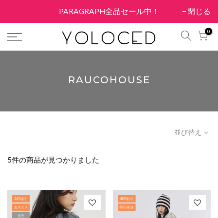
PARAGRAPH全品セール中！
閉じる
0
RAUCOHOUSE
並び替え
5件の商品が見つかりました
24%割引
48%割引
おススメ
即日発送
完売