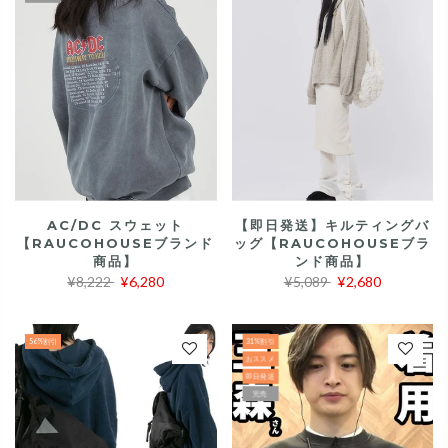
AC/DC スウェット
【即日発送】キルティングバ
【RAUCOHOUSEブランド
ッグ【RAUCOHOUSEブラ
商品】
ンド商品】
¥8,222
¥6,280
¥5,089
¥2,680
56%割引
31%割引
おススメ
即日発送
完売